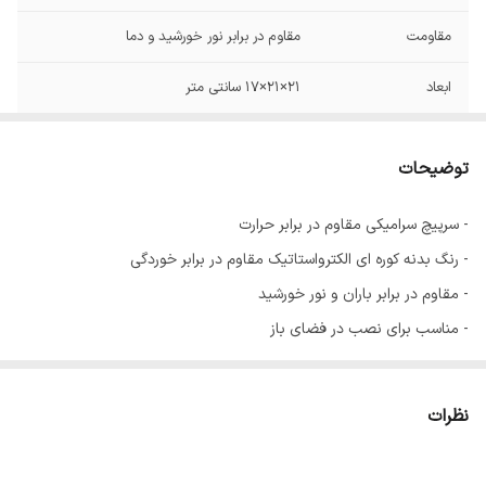
مقاومت
مقاوم در برابر نور خورشید و دما
ابعاد
21×21×17 سانتی متر
IP20
IP
توضیحات
سایز سرپیچ
27
- سرپیچ سرامیکی مقاوم در برابر حرارت
- رنگ بدنه کوره ای الکترواستاتیک مقاوم در برابر خوردگی
- مقاوم در برابر باران و نور خورشید
- مناسب برای نصب در فضای باز
- تعداد در کارتن 30 عدد
نوع لامپ مورد استفاده :
نظرات
رشته ای 60 تا 200 وات - ال ای دی حبابی 9 تا 15 وات - کم مصرف
پیچی 18 تا 26 وات