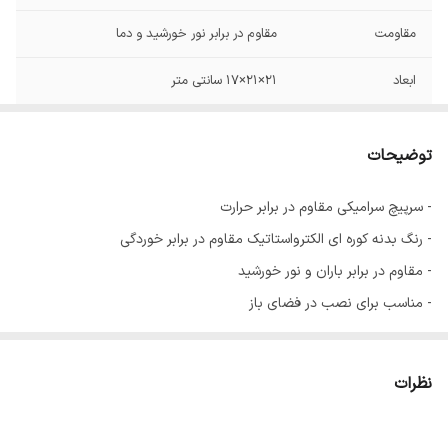
مقاومت
مقاوم در برابر نور خورشید و دما
ابعاد
21×21×17 سانتی متر
IP20
IP
توضیحات
سایز سرپیچ
27
- سرپیچ سرامیکی مقاوم در برابر حرارت
- رنگ بدنه کوره ای الکترواستاتیک مقاوم در برابر خوردگی
- مقاوم در برابر باران و نور خورشید
- مناسب برای نصب در فضای باز
- تعداد در کارتن 30 عدد
نوع لامپ مورد استفاده :
نظرات
رشته ای 60 تا 200 وات - ال ای دی حبابی 9 تا 15 وات - کم مصرف
پیچی 18 تا 26 وات