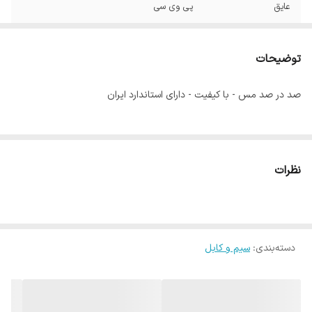
عایق
پی وی سی
ماکسیمم دمای
70 درجه سانتی گراد
کاربردی
توضیحات
ولتاژ
تا 1000 ولت
صد در صد مس - با کیفیت - دارای استاندارد ایران
نظرات
دسته‌بندی
:
سیم و کابل