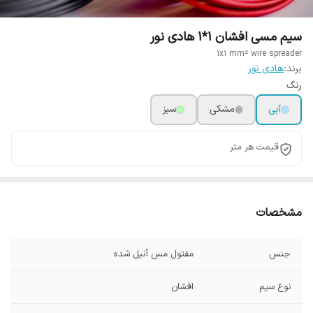
سیم مسی افشان 1*1 هادی نور
1x1 mm² wire spreader
برند:
هادی نور
رنگ
آبی
مشکی
سبز
قیمت هر متر
مشخصات
جنس
مفتول مس آنیل شده
نوع سیم
افشان