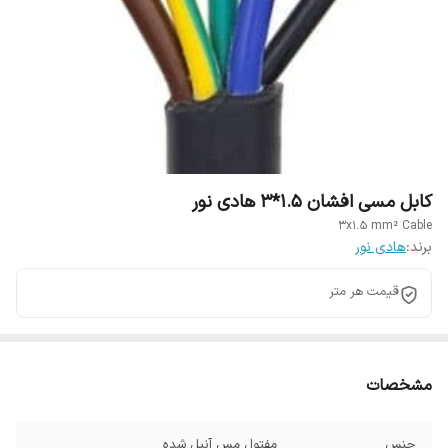
کابل مسی افشان 1.5*3 هادی نور
3x1.5 mm² Cable
برند:
هادی نور
قیمت هر متر
مشخصات
جنس
مفتول مس آنیل شده