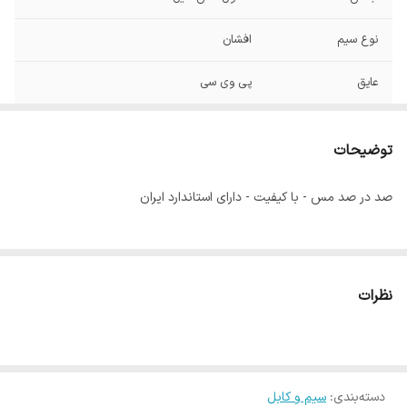
نوع سیم
افشان
عایق
پی وی سی
ماکسیمم دمای
70 درجه سانتی گراد
کاربردی
توضیحات
ولتاژ
تا 1000 ولت
صد در صد مس - با کیفیت - دارای استاندارد ایران
نظرات
دسته‌بندی
:
سیم و کابل