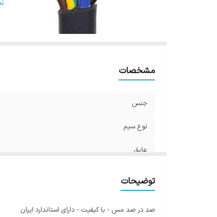
ول
ن
مشخصات
جنس
نوع سیم
عایق
ماکسیمم دمای کاربردی
توضیحات
ولتاژ
صد در صد مس - با کیفیت - دارای استاندارد ایران