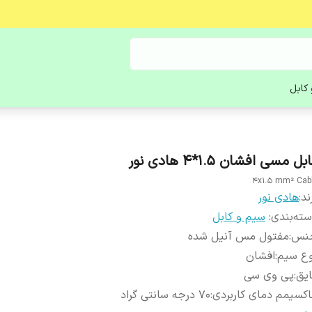
کابل
بل مسی افشان 1.5*4 هادی نور
4x1.5 mm² Cab
ند:
هادی نور
ته‌بندی
:
سیم و کابل
نس
:
مفتول مس آنیل شده
وع سیم
:
افشان
یق
:
پی وی سی
کسیمم دمای کاربردی
:
70 درجه سانتی گراد