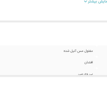
تاژ
:
تا 1000 ولت
مایش بیشتر
مفتول مس آنیل شده
افشان
پی وی سی
70 درجه سانتی گراد
تا 1000 ولت