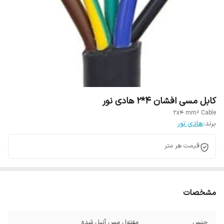
کابل مسی افشان 4*2 هادی نور
2x4 mm² Cable
برند:
هادی نور
قیمت هر متر
مشخصات
جنس
مفتول مس آنیل شده