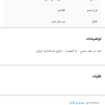
نوع سیم
افشان
عایق
پی وی سی
ماکسیمم دمای
70 درجه سانتی گراد
کاربردی
توضیحات
ولتاژ
تا 1000 ولت
صد در صد مس - با کیفیت - دارای استاندارد ایران
نظرات
دسته‌بندی
:
سیم و کابل