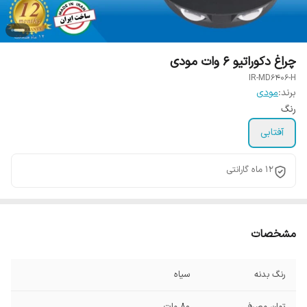
چراغ دکوراتیو 6 وات مودی
IR-MD6406-H
برند:
مودی
رنگ
آفتابی
12 ماه گارانتی
مشخصات
رنگ بدنه
سیاه