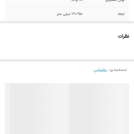
توان مصرفی
80 وات
ابعاد
50*120 میلی متر
شار نوری
480 لومن
نظرات
دسته‌بندی
:
روشنایی