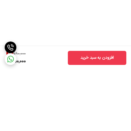
3
%
780,000
افزودن به سبد خرید
750,000
برگشت به بالا