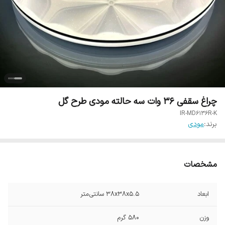
چراغ سقفی 36 وات سه حالته مودی طرح گل
IR-MD6136R-K
برند:
مودی
مشخصات
ابعاد
۳۸x۳۸x۵.۵ سانتی‌متر
وزن
580 گرم