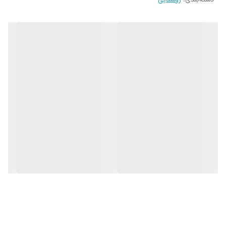
آفتابی
و
استاندارد تمام 36 عدد smd
درون چراغ روشن خواهد شد و
بیشترین نوردهی یا
توان 36 وات چراغ
را در نوردهی استاندارد خواهید
داشت.
جنس بدنه
یا پشته محصول از
آلومینیوم
با رنگ پودری الکترواستاتیک
و
جنس رویه از
پلی کرینات
می باشد.
نحوه نصب این محصول بسیار ساده می باشد و رویه محصول به
صورت
پیچی باز شده و جای سه عدد پیچ
داشته و می توانید با رولپلاک آن را به
سقف متصل کنید.