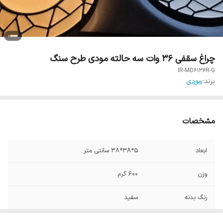
چراغ سقفی 36 وات سه حالته مودی طرح سنگ
IR-MD6136R-G
برند:
مودی
مشخصات
ابعاد
5*38*38 سانتی متر
وزن
600 گرم
رنگ بدنه
سفید
جنس بدنه
آلومنیوم و پلاستیک ( طلق مات )