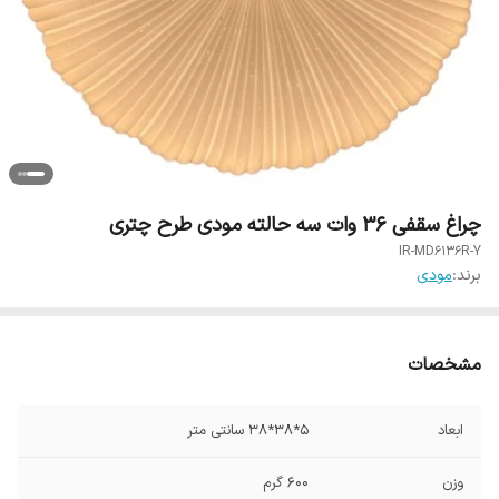
چراغ سقفی 36 وات سه حالته مودی طرح چتری
IR-MD6136R-Y
برند:
مودی
مشخصات
ابعاد
5*38*38 سانتی متر
وزن
600 گرم