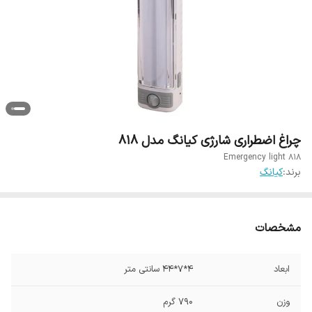
چراغ اضطراری شارژی کیانگ مدل 818
Emergency light 818
برند:
کیانگ
مشخصات
ابعاد
4*7*44 سانتی متر
وزن
790 گرم