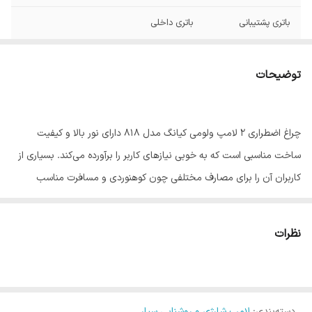
باتری پشتیبانی
باتری داخلی
نوع باتری
لیتیومی
توضیحات
نحوه حمل
دستی / آویزی
مقاومت
مقاوم در برابر آب
چراغ اضطراری ۲ لامپ ولومی کیانگ مدل 818 دارای نور بالا و کیفیت
ساخت مناسبی است که به خوبی نیازهای کاربر را برآورده می‌کند. بسیاری از
کاربران آن را برای مصارف مختلفی چون کوهنوردی و مسافرت مناسب
دانسته و از کارایی عالی آن راضی هستند. مزیت دیگر این محصول،
نگهداری شارژ قابل قبول آن در مدت زمان معین است.روشنایی محصول
نظرات
بعد از شارژ حدود 5-4 ساعت است .
توضیحات :
12 ساعت شارژ اولیه به صورت یکسره انجام شود . همچینین هر 3 ماه شارژ
دسته‌بندی
:
لامپ شارژی و روشنایی سیار