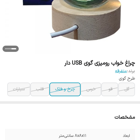
چراغ خواب رومیزی گوی USB دار
برند:
متفرقه
طرح گوی
گل
قو
خرس
چرخ و فلک
قلب
سیارات
مشخصات
ابعاد
۸x۸x۱۱ سانتی‌متر