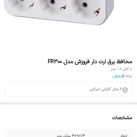
محافظ برق ارت دار فروزش مدل FR300
با کابل ۱.۸ متر
برند:
فروزش
2 سال گارانتی شرکتی
مشخصات
ابعاد
۱۴×۹×۴ سانتی‌متر