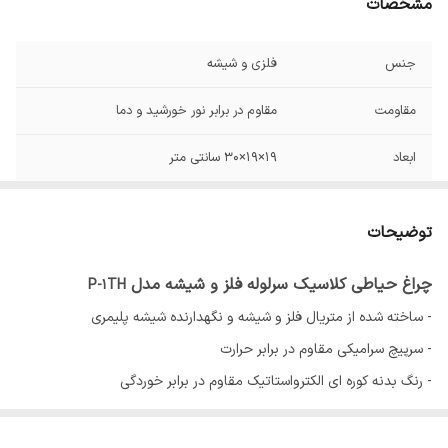
مشخصات
جنس
فلزی و شیشه
مقاومت
مقاوم در برابر نور خورشید و دما
ابعاد
19×19×30 سانتی متر
سایز سرپیچ
27 سرامیکی
توضیحات
نوع رنگ
کوره ای الکترواستاتیک
چراغ حیاطی کلاسیک سرلوله فلز و شیشه مدل
P-1TH
IP44
IP
- ساخته شده از متریال فلز و شیشه و نگهدارنده شیشه پلیمری
- سرپیچ سرامیکی مقاوم در برابر حرارت
- رنگ بدنه کوره ای الکترواستاتیک مقاوم در برابر خوردگی
- مقاوم در برابر باران و نور خورشید
- مناسب برای نصب در فضای باز