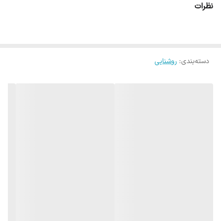
نظرات
- پخش نور کامل بدلیل وجود شیشه در دیواره و در کف
نوع لامپ مورد استفاده :
رشته ای 60 تا 200 وات - ال ای دی حبابی 9 تا 20 وات - کم مصرف
دسته‌بندی
:
روشنایی
پیچی 18 تا 40 وات
جهت سفارش این محصول در رنگ مسی چکشی به
شماره 09134224519 / 03134571740 تماس
بگیرید.