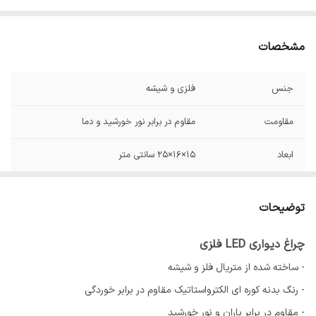
مشخصات
جنس
فلزی و شیشه
مقاومت
مقاوم در برابر نور خورشید و دما
ابعاد
15×16×25 سانتی متر
توان
۴۰ وات
توضیحات
نوع رنگ
کوره ای الکترواستاتیک
چراغ دیواری LED فلزی
- ساخته شده از متریال فلز و شیشه
- رنگ بدنه کوره ای الکترواستاتیک مقاوم در برابر خوردگی
- مقاوم در برابر باران و نور خورشید