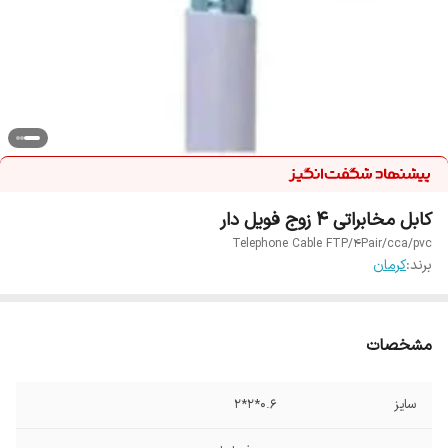
کابل مخابراتی 4 زوج فویل دار
Telephone Cable FTP/4Pair/cca/pvc
برند:
کرمان
مشخصات
سایز
0.6*2*2