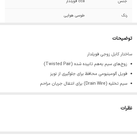
جنس
cca فویلدار
رنگ
طوسی هوایی
توضیحات
ساختار کابل زوجی فویلدار
زوج‌های سیم به‌هم تابیده شده (Twisted Pair)
فویل آلومینیومی محافظ برای جلوگیری از نویز
سیم تخلیه (Drain Wire) برای انتقال جریان مزاحم
عایق مقاوم PVC یا PE
روکش خارجی مقاوم در برابر شرایط محیطی
نظرات
مزایای استفاده از کابل زوجی فویلدار
کاهش محسوس تداخل الکترومغناطیسی (EMI)
انتقال مطمئن دیتا و صوت با کیفیت بالا