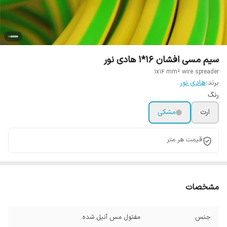
سیم مسی افشان 16*1 هادی نور
1x16 mm² wire spreader
برند:
هادی نور
رنگ
ارت
مشکی
قیمت هر متر
مشخصات
جنس
مفتول مس آنیل شده