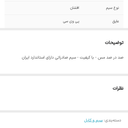
نوع سیم
افشان
عایق
پی وی سی
ماکسیمم دمای
70 درجه سانتی گراد
کاربردی
توضیحات
ولتاژ
تا 1000 ولت
صد در صد مس - با کیفیت - سیم صادراتی دارای استاندارد ایران
نظرات
دسته‌بندی
:
سیم و کابل