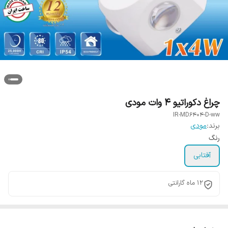
چراغ دکوراتیو 4 وات مودی
IR-MD6404-D-ww
برند:
مودی
رنگ
آفتابی
12 ماه گارانتی