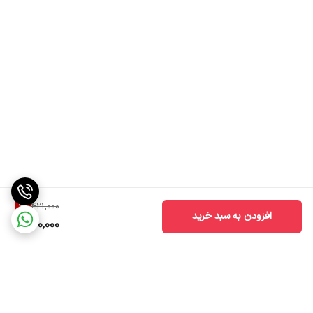
4
%
421,000
افزودن به سبد خرید
400,000