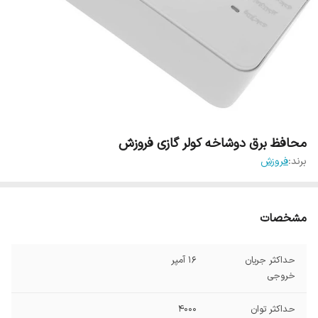
محافظ برق دوشاخه کولر گازی فروزش
برند:
فروزش
مشخصات
حداکثر جریان
16 آمپر
خروجی
حداکثر توان
4000