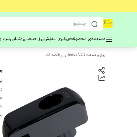
دسته‌بندی محصولات
پیگیری سفارش
برق صنعتی
روشنایی
سیم و 
برق و صنعت کنگ
/
محافظ و رابط
/
محافظ
م
بر
دس
ح
حد
زم