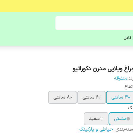
کابل
راغ ویلایی مدرن دکوراتیو
ند:
متفرقه
تفاع
40 سانتی
60 سانتی
80 سانتی
نگ
مشکی
سفید
ته‌بندی
:
حیاطی و پارکینگ