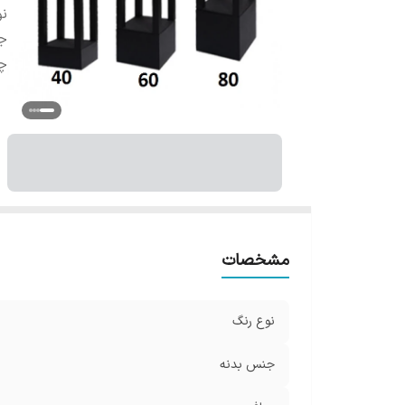
نو
ج
چر
مشخصات
نوع رنگ
جنس بدنه