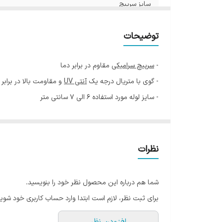
سایز سرپیچ
توضیحات
-
سرپیچ سرامیکی
مقاوم در برابر دما
- گوی با متریال درجه یک
آنتی UV
و مقاومت بالا در برابر
- سایز لوله مورد استفاده 6 الی 7 سانتی متر
حیاط و فضای سبز هر ساختمان یا ویلا بخصوص قسمتهایی ن
اولین جایی است که در بدو ورود توجه هر بیننده نکته سن
دارد و به ایجاد حس خیال انگیز و آرامش بخش در محیط کم
نظرات
کیفیت است که در برابر ضربه مقاومت بسیار خوبی دارد و د
شما هم درباره این محصول نظر خود را بنویسید.
یکی از بهترین گزینه ها برای استفاده در مناطق مرط
برای ثبت نظر، لازم است ابتدا وارد حساب کاربری خود شوید
قابل استفاده در دو حالت چراغ سردری و چراغ سرلوله 