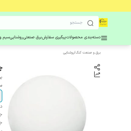
دسته‌بندی محصولات
پیگیری سفارش
برق صنعتی
روشنایی
سیم و 
برق و صنعت کنگ
/
روشنایی
چ
بر
سا
دس
ج
ج