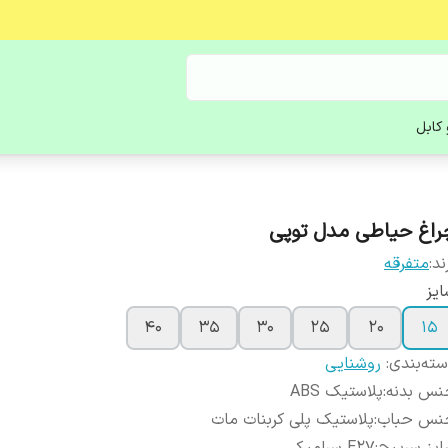
کابل
راغ حیاطی مدل توپی
ند:
متفرقه
یز
40
35
30
25
20
15
ته‌بندی
:
روشنایی
نس بدنه
:
پلاستیک ABS
نس حباب
:
پلاستیک پلی کربنات مات