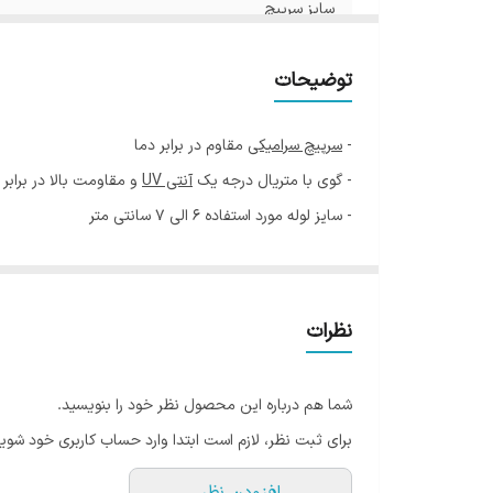
سایز سرپیچ
توضیحات
-
سرپیچ سرامیکی
مقاوم در برابر دما
- گوی با متریال درجه یک
آنتی UV
و مقاومت بالا در برابر
- سایز لوله مورد استفاده 6 الی 7 سانتی متر
حیاط و فضای سبز هر ساختمان یا ویلا بخصوص قسمتهایی ن
اولین جایی است که در بدو ورود توجه هر بیننده نکته سن
دارد و به ایجاد حس خیال انگیز و آرامش بخش در محیط کم
نظرات
کیفیت است که در برابر ضربه مقاومت بسیار خوبی دارد و د
شما هم درباره این محصول نظر خود را بنویسید.
یکی از بهترین گزینه ها برای استفاده در مناطق مرط
برای ثبت نظر، لازم است ابتدا وارد حساب کاربری خود شوید
قابل استفاده در دو حالت چراغ سردری و چراغ سرلوله 