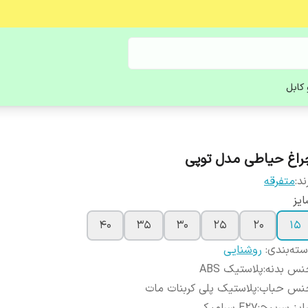
کابل
راغ حیاطی مدل توپی
ند:
متفرقه
یز
40
35
30
25
20
15
ته‌بندی
:
روشنایی
نس بدنه
:
پلاستیک ABS
نس حباب
:
پلاستیک پلی کربنات مات