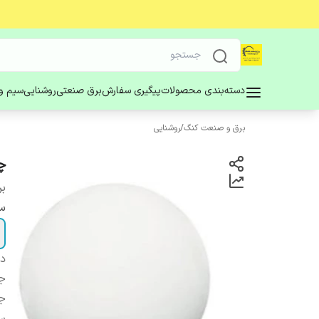
دسته‌بندی محصولات
پیگیری سفارش
برق صنعتی
روشنایی
سیم و 
برق و صنعت کنگ
/
روشنایی
چ
بر
سا
دس
ج
ج