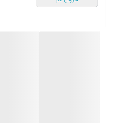
افزودن نظر
حباب توپی چراغ از جنس پلاستیک پلی کربنات با کیفی
رنگ حباب توپی آن سفید مات است و نور را به صورت ی
داشته باشید.
جنس کفی چراغ پارکی توپی از پلاستیک ABS است که بسیار محکم و در برابر شرایط مختلف آب و هوایی، مقاوم است
قابلیت نصب روی انواع لوله فلزی و پلیکا سایز ۲اینچی و انواع پایه چمنی کوتاه و بلند را دارد.