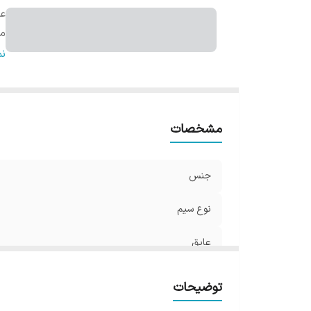
عا
ما
ول
ن
مشخصات
جنس
نوع سیم
عایق
ماکسیمم دمای کاربردی
توضیحات
ولتاژ