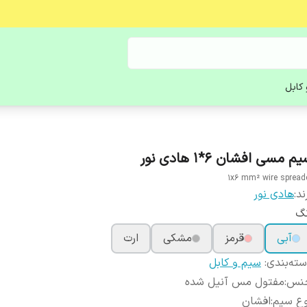
کابل
م مسی افشان 6*1 هادی نور
1x6 mm² wire spread
ند:
هادی نور
نگ
آبی
قرمز
مشکی
ارت
ته‌بندی
:
سیم و کابل
نس
:
مفتول مس آنیل شده
وع سیم
:
افشان