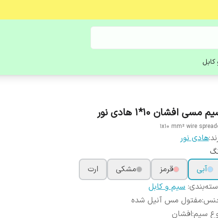
کابل
م مسی افشان 10*1 هادی نور
1x10 mm² wire spread
ند:
هادی نور
نگ
آبی
قرمز
مشکی
ارت
ته‌بندی
:
سیم و کابل
نس
:
مفتول مس آنیل شده
وع سیم
:
افشان