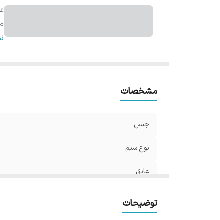
عا
ما
ول
ن
مشخصات
جنس
نوع سیم
عایق
ماکسیمم دمای کاربردی
توضیحات
ولتاژ