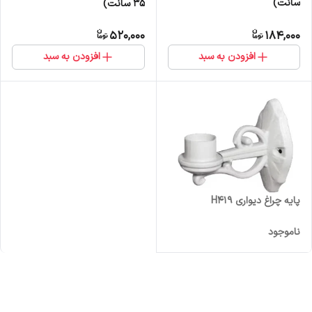
سانت)
35 سانت)
520,000
184,000
افزودن به سبد
افزودن به سبد
پایه چراغ دیواری H419
ناموجود