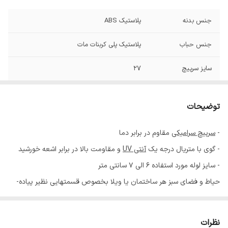
جنس بدنه
پلاستیک ABS
جنس حباب
پلاستیک پلی کربنات مات
سایز سرپیچ
27
توضیحات
-
سرپیچ سرامیکی
مقاوم در برابر دما
- گوی با متریال درجه یک
آنتی UV
و مقاومت بالا در برابر اشعه خورشید
- سایز لوله مورد استفاده 6 الی 7 سانتی متر
حیاط و فضای سبز هر ساختمان یا ویلا بخصوص قسمتهایی نظیر پیاده-
روهای بیرونی و داخل محوطه و بخشهایی که بوته ها و گلدانهای گل قرار
داده شده یا قسمتهایی که چمن کاری شده اند، اولین جایی است که در بدو
نظرات