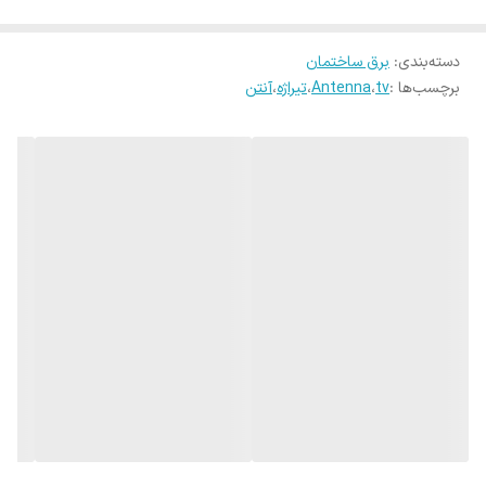
از تلویزیون
دسته‌بندی
:
برق ساختمان
قابل استفاده برای دستگاه های گیرنده دیجیتال آنتن داخلی با رنج
برچسب‌ها :
tv
،
Antenna
،
تیراژه
،
آنتن
فرکانسی ۸۶۰ - ۴۷۰ مگاهرتز
قابل استفاده در تمامی طبقات، نقاط کور و زیرزمین دارای گیرندگی تا
فاصله‌ی ۴۵ کیلومتری از فرستنده
سازگاری با گیرنده‌های: خودرو Notebook - DTV - HDTV PC
پشتیبانی از رزولوشن‌های: ۷۲۰p - ۱۰۸۰p - ۱۰۸۰i- ۱۰۸۰p- ۴K