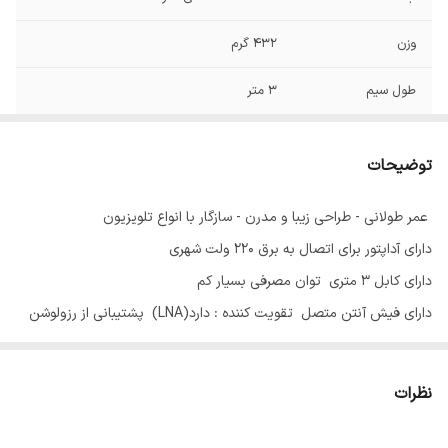
وزن
432 گرم
طول سیم
3 متر
توضیحات
عمر طولانی - طراحی زیبا و مدرن - سازگار با انواع تلویزیون
دارای آداپتور برای اتصال به برق ۲۲۰ ولت شهری
دارای کابل 3 متری توان مصرفی بسیار کم
دارای فیش آنتن متصل تقویت کننده : دارد(LNA) پشتیبانی از رزولوشن
۴K
پشتیبانی از DVB-T و DVBT-۲ قابل استفاده در محیط‌های صنعتی
نظرات
کابل برق: دارد (دارای آداپتور ۵ ولت) تقویت کننده سیگنال‌های تلویزیونی
طبقات قابل استفاده : از طبقه اول به بالا قابل استفاده در کمترین فاصله