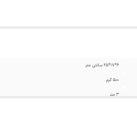
6*17*25 سانتی متر
500 گرم
3 متر