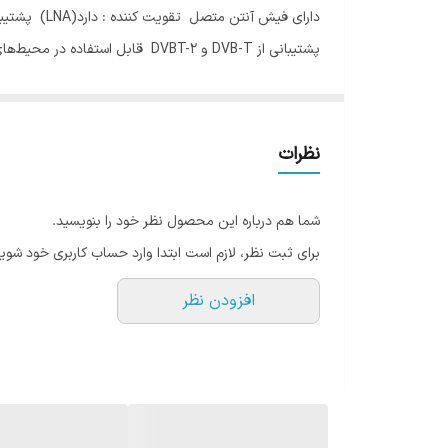
دارای فیش آنتن متصل تقویت کننده : دارد(LNA) پشتیبانی از رزولوشن ۴K
پشتیبانی از DVB-T و DVBT-۲ قابل استفاده در محیط‌های صنعتی
کابل برق: دارد (دارای آداپتور ۵ ولت) تقویت کننده سیگنال‌های تلویزیونی قابل استفاده در تمام استان‌های کشور
طبقات قابل استفاده : از طبقه اول به بالا قابل استفاده د
قابل استفاده برای دستگاه های گیرنده دیجیتال آنتن داخلی با رنج فرکا
نظرات
قابل استفاده در تمامی طبقات، نقاط کور و زیرزمین دارای گیرندگی تا فاصله
سازگاری با گیرنده‌های: خودرو Notebook - DTV - HDTV PC
شما هم درباره این محصول نظر خود را بنویسید.
پشتیبانی از رزولوشن‌های: ۷۲۰p - ۱۰۸۰p - ۱۰۸۰i- ۱۰۸۰p- ۴K
برای ثبت نظر، لازم است ابتدا وارد حساب کاربری خود شوید
افزودن نظر