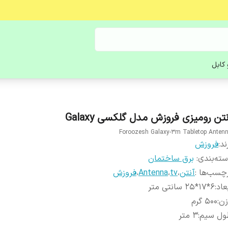
کابل
تن رومیزی فروزش مدل گلکسی Galaxy
Foroozesh Galaxy-3m Tabletop Anten
ند:
فروزش
ته‌بندی
:
برق ساختمان
چسب‌ها :
آنتن
،
tv
،
Antenna
،
فروزش
عاد
:
6*17*25 سانتی متر
زن
:
500 گرم
ول سیم
:
3 متر