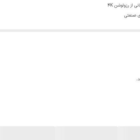
ر کمترین فاصله از تلویزیون
نسی ۸۶۰ - ۴۷۰ مگاهرتز
‌ی ۴۵ کیلومتری از فرستنده
.