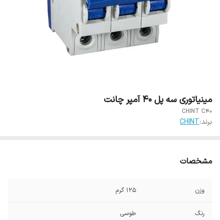
مینیاتوری سه پل 40 آمپر چانت
CHINT C40
برند:
CHINT
مشخصات
وزن
125 گرم
رنگ
طوسی