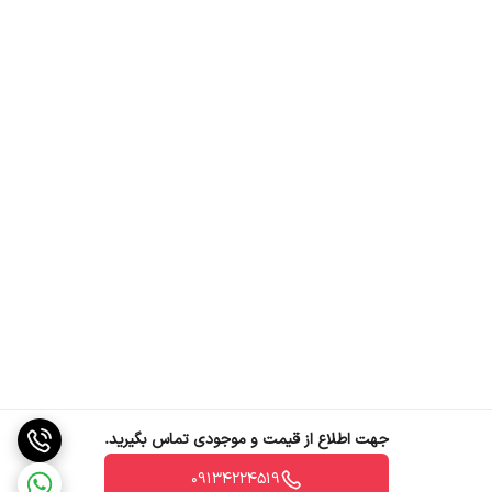
به طور کلی، هر یک از نوع کلیدهای مینیاتوری تایپ B و تایپ C، برای
کاربردهای خاصی به کار می‌روند و با توجه به نیازهای مشخص سیستم،
انتخاب مناسبی خواهند بود.برخی از ویژگی‌های کلید مینیاتوری LS به شرح
زیر است:
بدنه مقاوم و ساختار استاندارد
ولتاژ ضربه‌ای قابل تحمل نامی: 6000 ولت
دارای عمق 7.7 سانتی‌متر
طراحی و ابعاد مناسب
جهت اطلاع از قیمت و موجودی تماس بگیرید.
09134224519