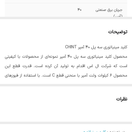
جریان برق صنعتی
40
(آمپر)
ولتاژ ورودی (ولت)
220 الی 400
توضیحات
نوع ولتاژ
AC
کلید مینیاتوری سه پل 40 آمپر CHINT
محصول کلید مینیاتوری سه پل 40 آمپر نمونه‌ای از محصولات با کیفیتی
نوع منحنی
C
است که شرکت ال اس اقدام به تولید آن کرده است. قدرت قطع این
قدرت قطع
4.5 کیلو آمپر
محصول 6 کیلوات ولت آمپر با منحنی قطع C است. با استفاده از فیوزهای
مینیاتوری ls، می‌توانید به مزایای زیادی دست پیدا کنید. یکی از مزایای این
تعداد فاز
3
فیوزها، حفاظت از سیستم‌های الکتریکی در برابر جریان اضافی و یا اختلالات
نظرات
محصول
کشور چین
در جریان است. همچنین، طراحی کوچک این فیوزها باعث می‌شود که از
فضای کمتری در جعبه‌های فیوز استفاده کنید. اصولا بهتر است فیوزهای
IP20
IP
مینیاتوری را روی ریل‌های مخصوص نصب کنید. محصولی که به شما
فرکانس
50-60 هرتز