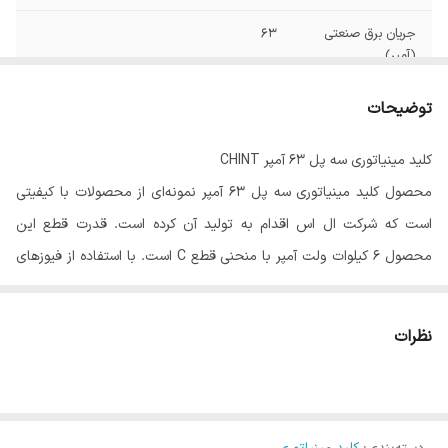
جریان برق صنعتی
63
(آمپر)
ولتاژ ورودی (ولت)
220 الی 400
توضیحات
نوع ولتاژ
AC
کلید مینیاتوری سه پل 63 آمپر CHINT
محصول کلید مینیاتوری سه پل 63 آمپر نمونه‌ای از محصولات با کیفیتی
نوع منحنی
C
است که شرکت ال اس اقدام به تولید آن کرده است. قدرت قطع این
قدرت قطع
4.5 کیلو آمپر
محصول 6 کیلوات ولت آمپر با منحنی قطع C است. با استفاده از فیوزهای
مینیاتوری ls، می‌توانید به مزایای زیادی دست پیدا کنید. یکی از مزایای این
تعداد فاز
3
فیوزها، حفاظت از سیستم‌های الکتریکی در برابر جریان اضافی و یا اختلالات
نظرات
محصول
کشور چین
در جریان است. همچنین، طراحی کوچک این فیوزها باعث می‌شود که از
فضای کمتری در جعبه‌های فیوز استفاده کنید. اصولا بهتر است فیوزهای
IP20
IP
مینیاتوری را روی ریل‌های مخصوص نصب کنید. محصولی که به شما
فرکانس
50-60 هرتز