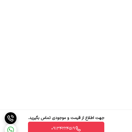
به طور کلی، هر یک از نوع کلیدهای مینیاتوری تایپ B و تایپ C، برای
کاربردهای خاصی به کار می‌روند و با توجه به نیازهای مشخص سیستم،
انتخاب مناسبی خواهند بود.برخی از ویژگی‌های کلید مینیاتوری LS به شرح
زیر است:
بدنه مقاوم و ساختار استاندارد
ولتاژ ضربه‌ای قابل تحمل نامی: 6000 ولت
دارای عمق 7.7 سانتی‌متر
طراحی و ابعاد مناسب
جهت اطلاع از قیمت و موجودی تماس بگیرید.
09134224519