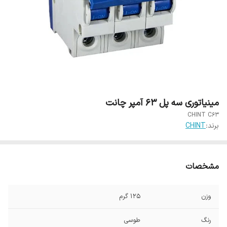
مینیاتوری سه پل 63 آمپر چانت
CHINT C63
برند:
CHINT
مشخصات
وزن
125 گرم
رنگ
طوسی