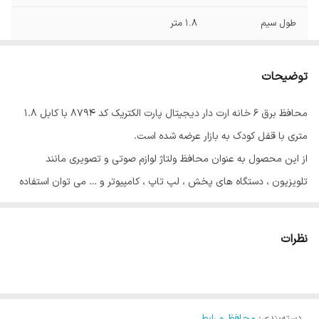
طول سیم
۱.۸ متر
آمپر
10 A
توضیحات
محافظ برق 6 خانه ارت دار دیجیتال پارت الکتریک کد 8794 با کابل 1.8
متری با قفل کودک به بازار عرضه شده است.
از این محصول به عنوان محافظ ولتاژ لوازم صوتی و تصویری مانند
تلویزیون ، دستگاه های پخش ، لپ تاپ ، کامپیوتر و … می توان استفاده
کرد.
بر روی بدنه یک نمایشگر دیجیتال ولتاژ تعبیه شده است که به صورت
نظرات
لحظه ای مقدار ولتاژ را نمایش می دهد.
در ساخت این محصول از مواد پلاستیکی با کیفیت در بدنه استفاده شده
است تا علاوه بر ایجاد مقاومت در برابر رطوبت و ضربه به عنوان عایق
دسته‌بندی
:
ایمنی برق نیز عمل کند.
محافظ و رابط