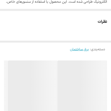
الکترونیک طراحی شده است. این محصول با استفاده از سنسورهای خاص،
قادر است فاز و نول را به صورت دقیق تشخیص دهد و اطلاعات لازم را به
کاربر ارائه کند. همچنین، با قابلیت تشخیص قطعی در مسیر، این دستگاه
نظرات
به شما کمک می کند تا به راحتی مشکلات در مسیر برق را شناسایی کنید و
آنها را برطرف کنید. با توجه به قابلیت تشخیص جریان به صورت القایی،
این محصول قادر است جریان های الکتریکی را از روی روکش سیم و کابل
دسته‌بندی
:
برق ساختمان
اندازه گیری کند و به شما در تسریع عیب یابی کمک میکند. همچنین، با
سری مغناطیسی ، شما را قادر خواهد ساخت پیچ ها را در شرایط غیر عادی
بسته و به شما در انجام کارهای سخت و زمان بر کمک کند. مناسب برای
پیدا کردن کابل آیفون و آنتن از طریق تست اتصال. این محصول با طراحی
مدرن و سبک، قابل حمل است و می توانید به راحتی در کیف ابزار خود
حمل کنید. با خرید این محصول، شما به راحتی می توانید از امنیت
بیشتری در استفاده از دستگاه های برقی خود لذت ببرید.