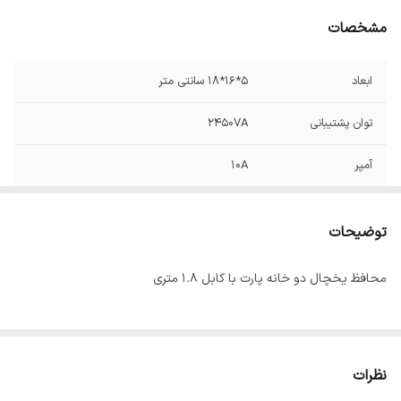
مشخصات
ابعاد
5*16*18 سانتی متر
توان پشتیبانی
2450VA
آمپر
10A
ارت
دارد
توضیحات
کابل
1*3
محافظ یخچال دو خانه پارت با کابل 1.8 متری
زمان تاخیر
30-90 ثانیه
نظرات