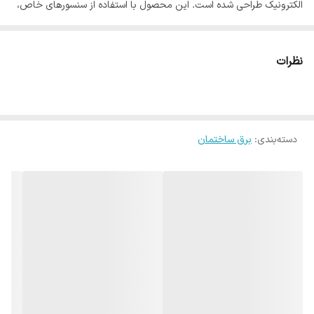
الکترونیک طراحی شده است. این محصول با استفاده از سنسورهای خاص،
قادر است فاز و نول را به صورت دقیق تشخیص دهد و اطلاعات لازم را به
کاربر ارائه کند. همچنین، با قابلیت تشخیص قطعی در مسیر، این دستگاه
نظرات
به شما کمک می کند تا به راحتی مشکلات در مسیر برق را شناسایی کنید و
آنها را برطرف کنید. با توجه به قابلیت تشخیص جریان به صورت القایی،
این محصول قادر است جریان های الکتریکی را از روی روکش سیم و کابل
دسته‌بندی
:
برق ساختمان
اندازه گیری کند و به شما در تسریع عیب یابی کمک میکند. همچنین، با
سری مغناطیسی ، شما را قادر خواهد ساخت پیچ ها را در شرایط غیر عادی
بسته و به شما در انجام کارهای سخت و زمان بر کمک کند. مناسب برای
پیدا کردن کابل آیفون و آنتن از طریق تست اتصال. این محصول با طراحی
مدرن و سبک، قابل حمل است و می توانید به راحتی در کیف ابزار خود
حمل کنید. با خرید این محصول، شما به راحتی می توانید از امنیت
بیشتری در استفاده از دستگاه های برقی خود لذت ببرید.