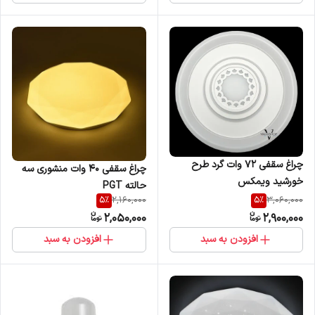
چراغ سقفی 72 وات گرد طرح
چراغ سقفی 40 وات منشوری سه
خورشید ویمکس
حالته PGT
5
%
5
%
2,160,000
3,060,000
2,050,000
2,900,000
افزودن به سبد
افزودن به سبد