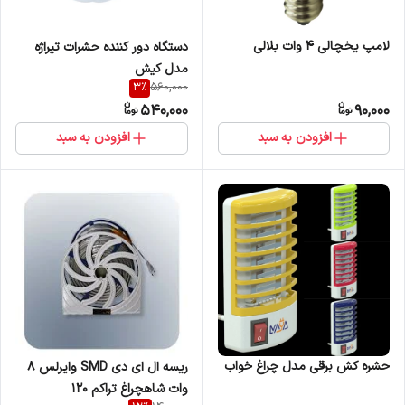
لامپ یخچالی 4 وات بلالی
دستگاه دور کننده حشرات تیراژه
مدل کیش
3
%
560,000
540,000
90,000
افزودن به سبد
افزودن به سبد
حشره کش برقی مدل چراغ خواب
ریسه ال ای دی SMD وایرلس 8
وات شاهچراغ تراکم ۱۲۰