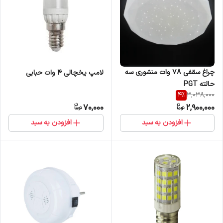
چراغ سقفی 78 وات منشوری سه
لامپ یخچالی 4 وات حبابی
حالته PGT
4
%
3,038,000
70,000
2,900,000
افزودن به سبد
افزودن به سبد