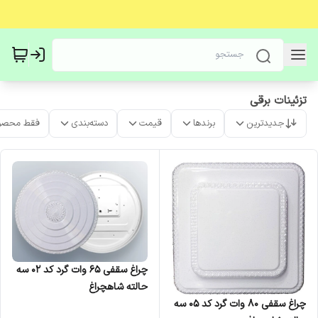
تزئینات برقی
جدیدترین
برندها
قیمت
دسته‌بندی
فقط محصو
چراغ سقفی 65 وات گرد کد 02 سه
حالته شاهچراغ
چراغ سقفی 80 وات گرد کد 05 سه