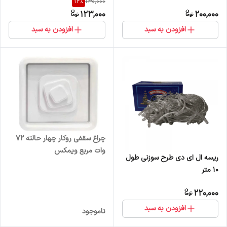
12
%
140,000
123,000
200,000
افزودن به سبد
افزودن به سبد
چراغ سقفی روکار چهار حالته 72
وات مربع ویمکس
ریسه ال ای دی طرح سوزنی طول
10 متر
220,000
افزودن به سبد
ناموجود